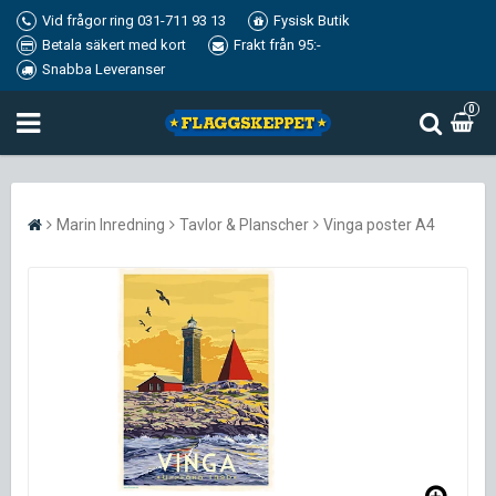
Vid frågor ring 031-711 93 13
Fysisk Butik
Betala säkert med kort
Frakt från 95:-
Snabba Leveranser
0
Marin Inredning
Tavlor & Planscher
Vinga poster A4