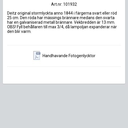
Art.nr: 101932
Deitz original stormlyckta anno 1844 i färgerna svart eller röd 
25 cm. Den röda har mässings brännare medans den svarta 
har en galvaniserad metall brännare. Vekbredden är 13 mm. 
OBS! Fyll behållaren till max 3/4, då lampoljan expanderar när 
den blir varm.
Handhavande Fotogenlycktor