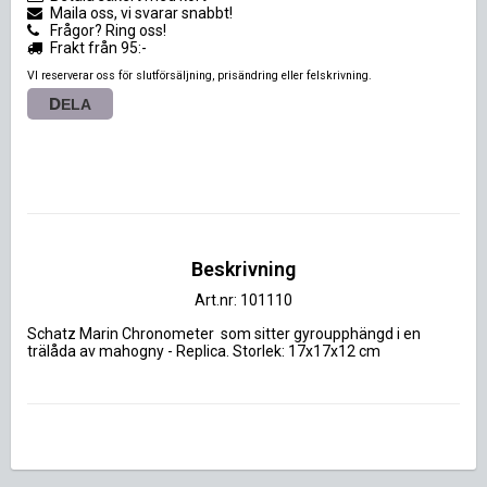
Maila oss, vi svarar snabbt!
Frågor? Ring oss!
Frakt från 95:-
VI reserverar oss för slutförsäljning, prisändring eller felskrivning.
DELA
Beskrivning
Art.nr: 101110
Schatz Marin Chronometer  som sitter gyroupphängd i en 
trälåda av mahogny - Replica. Storlek: 17x17x12 cm