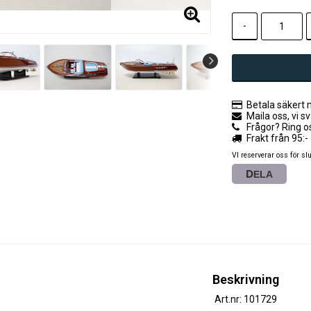
-
Betala säkert 
Maila oss, vi s
Frågor? Ring o
Frakt från 95:-
VI reserverar oss för slu
DELA
Beskrivning
Art.nr: 101729