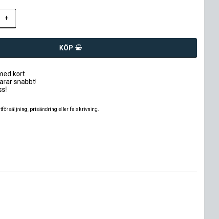
+
KÖP
med kort
varar snabbt!
ss!
tförsäljning, prisändring eller felskrivning.