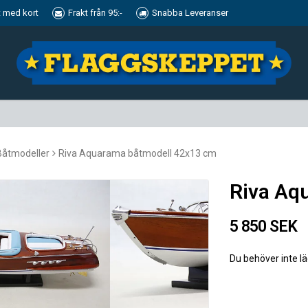
t med kort
Frakt från 95:-
Snabba Leveranser
Båtmodeller
Riva Aquarama båtmodell 42x13 cm
Riva Aq
5 850 SEK
Du behöver inte l